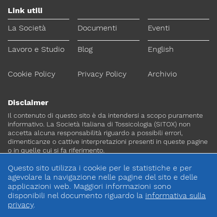
Link utili
La Società
Documenti
Eventi
Lavoro e Studio
Blog
English
Cookie Policy
Privacy Policy
Archivio
Disclaimer
Il contenuto di questo sito è da intendersi a scopo puramente
informativo. La Società Italiana di Tossicologia (SITOX) non
accetta alcuna responsabilità riguardo a possibili errori,
dimenticanze o cattive interpretazioni presenti in queste pagine
o in quelle cui si fa riferimento.
Questo sito utilizza i cookie per le statistiche e per
Per maggiori informazioni e
agevolare la navigazione nelle pagine del sito e delle
CONTATTACI
approfondimenti
applicazioni web. Maggiori informazioni sono
disponibili nel documento riguardo la
informativa sulla
privacy
.
Dona il 5 per 1000 a SITOX
SCOPRI DI PIU