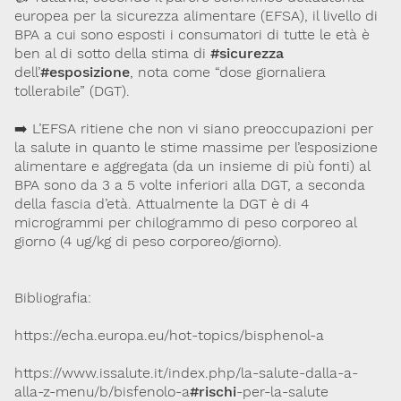
europea per la sicurezza alimentare (EFSA), il livello di
BPA a cui sono esposti i consumatori di tutte le età è
ben al di sotto della stima di
#sicurezza
dell’
#esposizione
, nota come “dose giornaliera
tollerabile” (DGT).
➡️ L’EFSA ritiene che non vi siano preoccupazioni per
la salute in quanto le stime massime per l’esposizione
alimentare e aggregata (da un insieme di più fonti) al
BPA sono da 3 a 5 volte inferiori alla DGT, a seconda
della fascia d’età. Attualmente la DGT è di 4
microgrammi per chilogrammo di peso corporeo al
giorno (4 ug/kg di peso corporeo/giorno).
Bibliografia:
https://echa.europa.eu/hot-topics/bisphenol-a
https://www.issalute.it/index.php/la-salute-dalla-a-
alla-z-menu/b/bisfenolo-a
#rischi
-per-la-salute