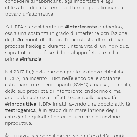
concedere ai fabbricanti, agli importatori e agli
utilizzatori di carta termica il tempo per eliminarla e
trovare un’alternativa.
⚠️ Il BPA è considerato un
#interferente
endocrino,
ossia una sostanza in grado di interferire con l’azione
degli
#ormoni
, di alterare l’omeostasi e di modificare
processi fisiologici durante l’intera vita di un individuo,
soprattutto nella fase dello sviluppo fetale e nella
prima
#infanzia
.
Nel 2017, l’agenzia europea per le sostanze chimiche
(ECHA) ha inserito il BPA nell’elenco delle sostanze
estremamente preoccupanti (SVHC) a causa, non solo,
delle sue proprietà di interferente endocrino e ma
anche dei potenziali effetti tossici sulla capacità
#riproduttiva
. Il BPA infatti, avendo una debole attività
#estrogenica
, è in grado di mimare l’azione degli
estrogeni e quindi di poter influenzare la funzione
riproduttiva.
👍 Tuttavia, secondo il parere scientifico dell’autorità