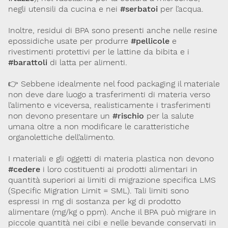
negli utensili da cucina e nei
#serbatoi
per l’acqua.
Lavoro e Studio
Blog
English
Inoltre, residui di BPA sono presenti anche nelle resine
epossidiche usate per produrre
#pellicole
e
Cookie Policy
Privacy Policy
Archivio
rivestimenti protettivi per le lattine da bibita e i
#barattoli
di latta per alimenti.
Disclaimer
👉 Sebbene idealmente nel food packaging il materiale
Il contenuto di questo sito è da intendersi a scopo puramente
non deve dare luogo a trasferimenti di materia verso
informativo. La Società Italiana di Tossicologia (SITOX) non
l’alimento e viceversa, realisticamente i trasferimenti
accetta alcuna responsabilità riguardo a possibili errori,
dimenticanze o cattive interpretazioni presenti in queste pagine
non devono presentare un
#rischio
per la salute
o in quelle cui si fa riferimento.
umana oltre a non modificare le caratteristiche
organolettiche dell’alimento.
Per maggiori informazioni e
CONTATTACI
I materiali e gli oggetti di materia plastica non devono
approfondimenti
#cedere
i loro costituenti ai prodotti alimentari in
quantità superiori ai limiti di migrazione specifica LMS
Dona il 5 per 1000 a SITOX
SCOPRI DI PIU
(Specific Migration Limit = SML). Tali limiti sono
espressi in mg di sostanza per kg di prodotto
alimentare (mg/kg o ppm). Anche il BPA può migrare in
piccole quantità nei cibi e nelle bevande conservati in