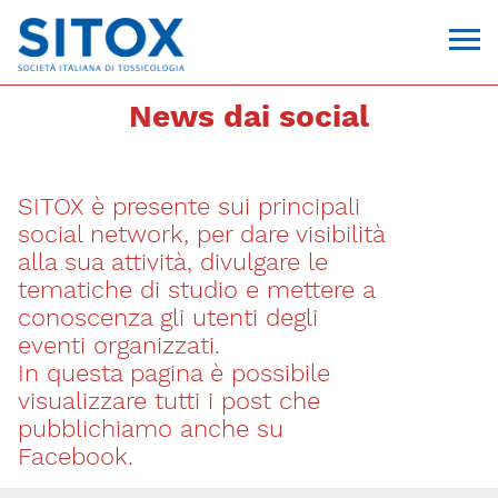
News dai social
SITOX è presente sui principali
social network, per dare visibilità
alla sua attività, divulgare le
tematiche di studio e mettere a
conoscenza gli utenti degli
Via Giovanni Pascoli, 3
eventi organizzati.
20129, Milano
In questa pagina è possibile
C.F. 96330980580
P.I. 06792491000
visualizzare tutti i post che
T. 02-29520311
pubblichiamo anche su
segreteria@sitox.org
Facebook.
CONTATTACI