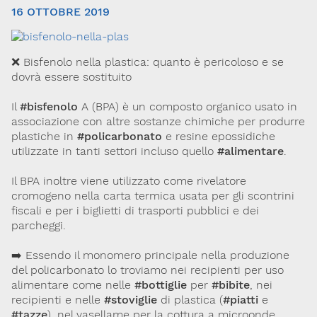
16 OTTOBRE 2019
❌ Bisfenolo nella plastica: quanto è pericoloso e se
dovrà essere sostituito
Il
#bisfenolo
A (BPA) è un composto organico usato in
associazione con altre sostanze chimiche per produrre
plastiche in
#policarbonato
e resine epossidiche
Via Giovanni Pascoli, 3
utilizzate in tanti settori incluso quello
#alimentare
.
20129, Milano
C.F. 96330980580
P.I. 06792491000
Il BPA inoltre viene utilizzato come rivelatore
cromogeno nella carta termica usata per gli scontrini
Codice SDI: M5UXCR1
fiscali e per i biglietti di trasporti pubblici e dei
T. 02-29520311
parcheggi.
M.
Segreteria@sitox.org
➡️ Essendo il monomero principale nella produzione
del policarbonato lo troviamo nei recipienti per uso
alimentare come nelle
#bottiglie
per
#bibite
, nei
Link utili
recipienti e nelle
#stoviglie
di plastica (
#piatti
e
La Società
Documenti
Eventi
#tazze
), nel vasellame per la cottura a microonde,