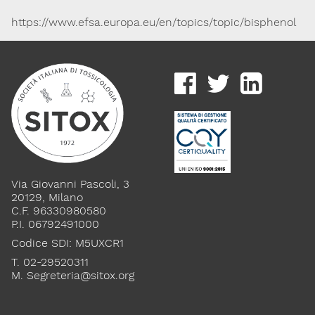
https://www.efsa.europa.eu/en/topics/topic/bisphenol
Via Giovanni Pascoli, 3
20129, Milano
C.F. 96330980580
P.I. 06792491000
Codice SDI: M5UXCR1
T. 02-29520311
M.
Segreteria@sitox.org