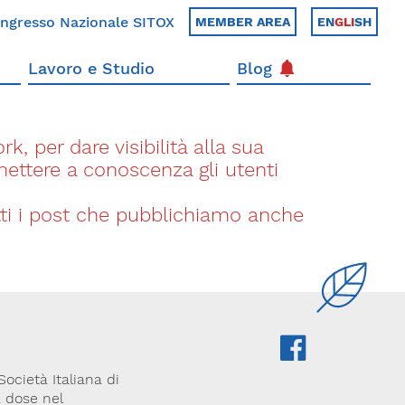
ngresso Nazionale SITOX
MEMBER AREA
EN
GLI
SH
Lavoro e Studio
Blog
k, per dare visibilità alla sua
 mettere a conoscenza gli utenti
utti i post che pubblichiamo anche
ocietà Italiana di
a dose nel