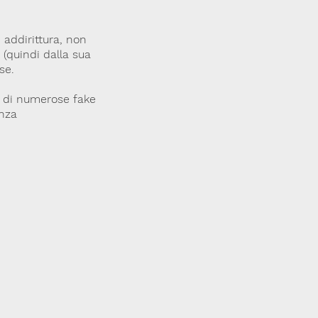
, addirittura, non
 (quindi dalla sua
se.
e di numerose fake
enza