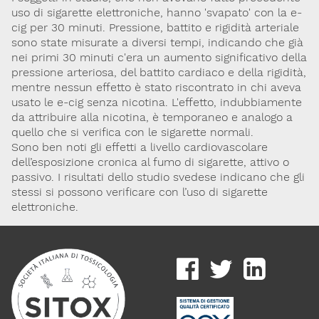
uso di sigarette elettroniche, hanno 'svapato' con la e-
Lavoro e Studio
Blog
English
cig per 30 minuti. Pressione, battito e rigidità arteriale
sono state misurate a diversi tempi, indicando che già
nei primi 30 minuti c'era un aumento significativo della
Cookie Policy
Privacy Policy
Archivio
pressione arteriosa, del battito cardiaco e della rigidità,
mentre nessun effetto è stato riscontrato in chi aveva
usato le e-cig senza nicotina. L'effetto, indubbiamente
Disclaimer
da attribuire alla nicotina, è temporaneo e analogo a
Il contenuto di questo sito è da intendersi a scopo puramente
quello che si verifica con le sigarette normali.
informativo. La Società Italiana di Tossicologia (SITOX) non
Sono ben noti gli effetti a livello cardiovascolare
accetta alcuna responsabilità riguardo a possibili errori,
dimenticanze o cattive interpretazioni presenti in queste pagine
dell’esposizione cronica al fumo di sigarette, attivo o
o in quelle cui si fa riferimento.
passivo. I risultati dello studio svedese indicano che gli
stessi si possono verificare con l’uso di sigarette
elettroniche.
Per maggiori informazioni e
CONTATTACI
approfondimenti
Dona il 5 per 1000 a SITOX
SCOPRI DI PIU