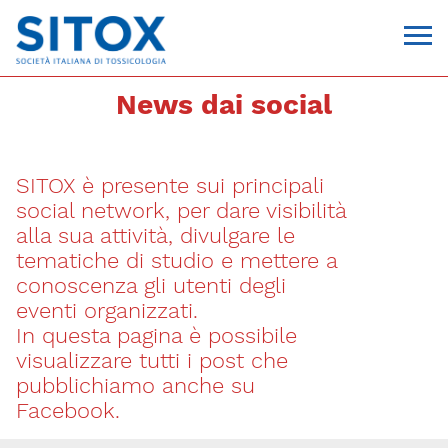
News dai social
SITOX è presente sui principali
social network, per dare visibilità
alla sua attività, divulgare le
tematiche di studio e mettere a
conoscenza gli utenti degli
Via Giovanni Pascoli, 3
eventi organizzati.
20129, Milano
In questa pagina è possibile
C.F. 96330980580
P.I. 06792491000
visualizzare tutti i post che
T. 02-29520311
pubblichiamo anche su
segreteria@sitox.org
Facebook.
CONTATTACI