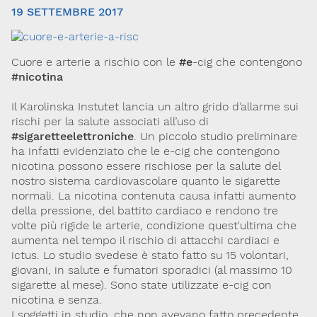
19 SETTEMBRE 2017
Cuore e arterie a rischio con le
#e
-cig che contengono
#nicotina
Il Karolinska Instutet lancia un altro grido d’allarme sui
rischi per la salute associati all’uso di
#sigaretteelettroniche
. Un piccolo studio preliminare
Via Giovanni Pascoli, 3
ha infatti evidenziato che le e-cig che contengono
20129, Milano
C.F. 96330980580
nicotina possono essere rischiose per la salute del
P.I. 06792491000
nostro sistema cardiovascolare quanto le sigarette
normali. La nicotina contenuta causa infatti aumento
Codice SDI: M5UXCR1
della pressione, del battito cardiaco e rendono tre
T. 02-29520311
volte più rigide le arterie, condizione quest'ultima che
M.
Segreteria@sitox.org
aumenta nel tempo il rischio di attacchi cardiaci e
ictus. Lo studio svedese è stato fatto su 15 volontari,
giovani, in salute e fumatori sporadici (al massimo 10
sigarette al mese). Sono state utilizzate e-cig con
Link utili
nicotina e senza.
La Società
Documenti
Eventi
I soggetti in studio, che non avevano fatto precedente