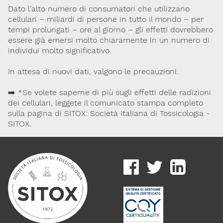
Dato l'alto numero di consumatori che utilizzano
Lavoro e Studio
Blog
English
cellulari – miliardi di persone in tutto il mondo – per
tempi prolungati – ore al giorno – gli effetti dovrebbero
essere già emersi molto chiaramente in un numero di
Cookie Policy
Privacy Policy
Archivio
individui molto significativo.
In attesa di nuovi dati, valgono le precauzioni.
Disclaimer
Il contenuto di questo sito è da intendersi a scopo puramente
➡️ *Se volete saperne di più sugli effetti delle radizioni
informativo. La Società Italiana di Tossicologia (SITOX) non
dei cellulari, leggete il comunicato stampa completo
accetta alcuna responsabilità riguardo a possibili errori,
dimenticanze o cattive interpretazioni presenti in queste pagine
sulla pagina di SITOX: Società Italiana di Tossicologia -
o in quelle cui si fa riferimento.
SITOX.
Per maggiori informazioni e
CONTATTACI
approfondimenti
Dona il 5 per 1000 a SITOX
SCOPRI DI PIU