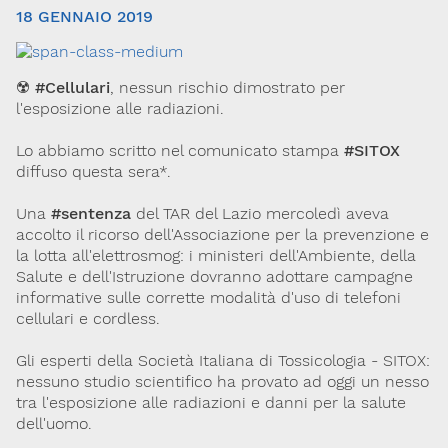
18 GENNAIO 2019
☢️
#Cellulari
, nessun rischio dimostrato per
l'esposizione alle radiazioni.
Lo abbiamo scritto nel comunicato stampa
#SITOX
diffuso questa sera*.
Via Giovanni Pascoli, 3
Una
#sentenza
del TAR del Lazio mercoledì aveva
20129, Milano
C.F. 96330980580
accolto il ricorso dell'Associazione per la prevenzione e
P.I. 06792491000
la lotta all'elettrosmog: i ministeri dell'Ambiente, della
Salute e dell'Istruzione dovranno adottare campagne
Codice SDI: M5UXCR1
informative sulle corrette modalità d'uso di telefoni
T. 02-29520311
cellulari e cordless.
M.
Segreteria@sitox.org
Gli esperti della Società Italiana di Tossicologia - SITOX:
nessuno studio scientifico ha provato ad oggi un nesso
tra l'esposizione alle radiazioni e danni per la salute
Link utili
dell'uomo.
La Società
Documenti
Eventi