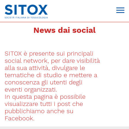
News dai social
SITOX è presente sui principali
social network, per dare visibilità
alla sua attività, divulgare le
tematiche di studio e mettere a
conoscenza gli utenti degli
Via Giovanni Pascoli, 3
eventi organizzati.
20129, Milano
In questa pagina è possibile
C.F. 96330980580
P.I. 06792491000
visualizzare tutti i post che
T. 02-29520311
pubblichiamo anche su
segreteria@sitox.org
Facebook.
CONTATTACI