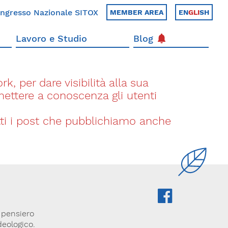
ngresso Nazionale SITOX
MEMBER AREA
EN
GLI
SH
Lavoro e Studio
Blog
k, per dare visibilità alla sua
 mettere a conoscenza gli utenti
utti i post che pubblichiamo anche
l pensiero
deologico.