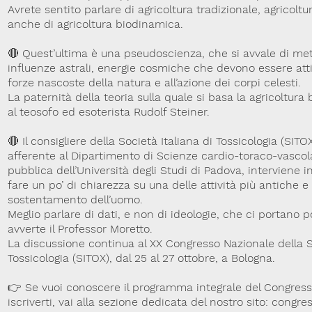
Avrete sentito parlare di agricoltura tradizionale, agricoltu
anche di agricoltura biodinamica.
🔴 Quest’ultima è una pseudoscienza, che si avvale di met
influenze astrali, energie cosmiche che devono essere atti
forze nascoste della natura e all’azione dei corpi celesti.
La paternità della teoria sulla quale si basa la agricoltura
al teosofo ed esoterista Rudolf Steiner.
🔴 Il consigliere della Società Italiana di Tossicologia (SIT
afferente al Dipartimento di Scienze cardio-toraco-vascola
pubblica dell’Università degli Studi di Padova, interviene 
fare un po’ di chiarezza su una delle attività più antiche e 
sostentamento dell’uomo.
Meglio parlare di dati, e non di ideologie, che ci portano 
avverte il Professor Moretto.
La discussione continua al XX Congresso Nazionale della So
Tossicologia (SITOX), dal 25 al 27 ottobre, a Bologna.
👉 Se vuoi conoscere il programma integrale del Congres
iscriverti, vai alla sezione dedicata del nostro sito: congre