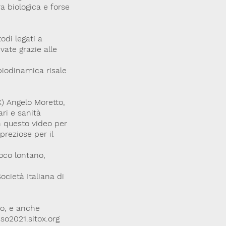
ra biologica e forse
odi legati a
vate grazie alle
 biodinamica risale
OX) Angelo Moretto,
ri e sanità
in questo video per
preziose per il
poco lontano,
cietà Italiana di
so, e anche
sso2021.sitox.org