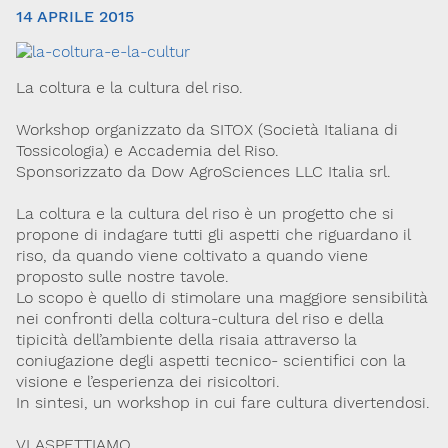
14 APRILE 2015
La coltura e la cultura del riso.
Workshop organizzato da SITOX (Società Italiana di
Tossicologia) e Accademia del Riso.
Sponsorizzato da Dow AgroSciences LLC Italia srl.
Via Giovanni Pascoli, 3
La coltura e la cultura del riso è un progetto che si
20129, Milano
C.F. 96330980580
propone di indagare tutti gli aspetti che riguardano il
P.I. 06792491000
riso, da quando viene coltivato a quando viene
proposto sulle nostre tavole.
Codice SDI: M5UXCR1
Lo scopo è quello di stimolare una maggiore sensibilità
T. 02-29520311
nei confronti della coltura-cultura del riso e della
M.
Segreteria@sitox.org
tipicità dell’ambiente della risaia attraverso la
coniugazione degli aspetti tecnico- scientifici con la
visione e l’esperienza dei risicoltori.
In sintesi, un workshop in cui fare cultura divertendosi.
Link utili
La Società
Documenti
Eventi
VI ASPETTIAMO