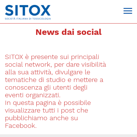
News dai social
SITOX è presente sui principali
social network, per dare visibilità
alla sua attività, divulgare le
tematiche di studio e mettere a
conoscenza gli utenti degli
Via Giovanni Pascoli, 3
eventi organizzati.
20129, Milano
In questa pagina è possibile
C.F. 96330980580
P.I. 06792491000
visualizzare tutti i post che
T. 02-29520311
pubblichiamo anche su
segreteria@sitox.org
Facebook.
CONTATTACI