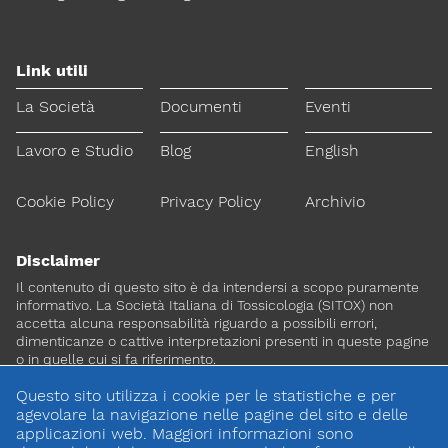
Link utili
La Società
Documenti
Eventi
Lavoro e Studio
Blog
English
Cookie Policy
Privacy Policy
Archivio
Disclaimer
Il contenuto di questo sito è da intendersi a scopo puramente
informativo. La Società Italiana di Tossicologia (SITOX) non
accetta alcuna responsabilità riguardo a possibili errori,
dimenticanze o cattive interpretazioni presenti in queste pagine
o in quelle cui si fa riferimento.
Questo sito utilizza i cookie per le statistiche e per
Per maggiori informazioni e
agevolare la navigazione nelle pagine del sito e delle
CONTATTACI
approfondimenti
applicazioni web. Maggiori informazioni sono