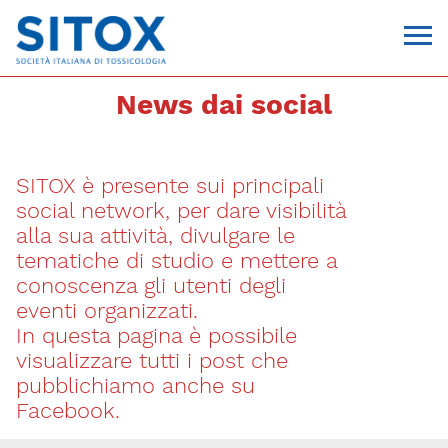
News dai social
SITOX è presente sui principali
social network, per dare visibilità
alla sua attività, divulgare le
tematiche di studio e mettere a
conoscenza gli utenti degli
Via Giovanni Pascoli, 3
eventi organizzati.
20129, Milano
In questa pagina è possibile
C.F. 96330980580
P.I. 06792491000
visualizzare tutti i post che
T. 02-29520311
pubblichiamo anche su
segreteria@sitox.org
Facebook.
CONTATTACI