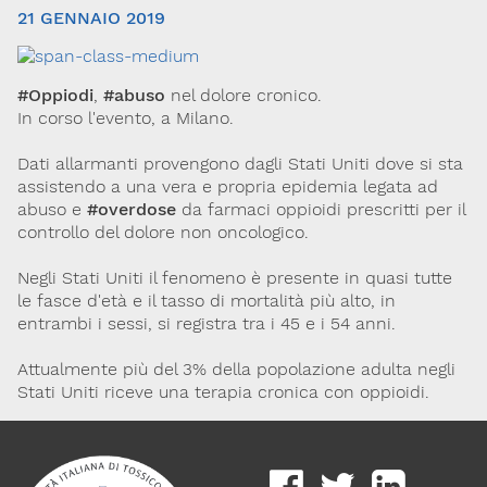
21 GENNAIO 2019
#Oppiodi
,
#abuso
nel dolore cronico.
In corso l'evento, a Milano.
Dati allarmanti provengono dagli Stati Uniti dove si sta
assistendo a una vera e propria epidemia legata ad
abuso e
#overdose
da farmaci oppioidi prescritti per il
Via Giovanni Pascoli, 3
controllo del dolore non oncologico.
20129, Milano
C.F. 96330980580
P.I. 06792491000
Negli Stati Uniti il fenomeno è presente in quasi tutte
le fasce d'età e il tasso di mortalità più alto, in
Codice SDI: M5UXCR1
entrambi i sessi, si registra tra i 45 e i 54 anni.
T. 02-29520311
M.
Segreteria@sitox.org
Attualmente più del 3% della popolazione adulta negli
Stati Uniti riceve una terapia cronica con oppioidi.
Link utili
La Società
Documenti
Eventi