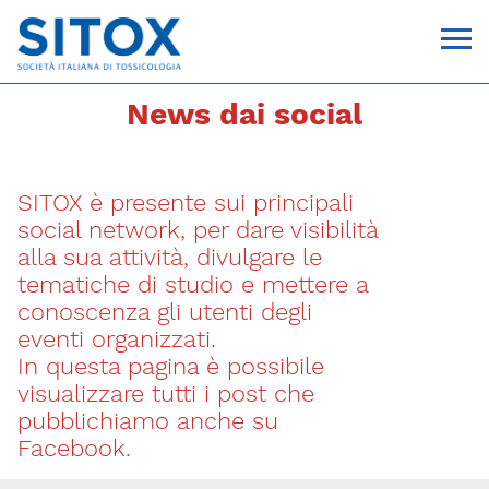
News dai social
SITOX è presente sui principali
social network, per dare visibilità
alla sua attività, divulgare le
tematiche di studio e mettere a
conoscenza gli utenti degli
Via Giovanni Pascoli, 3
eventi organizzati.
20129, Milano
In questa pagina è possibile
C.F. 96330980580
P.I. 06792491000
visualizzare tutti i post che
T. 02-29520311
pubblichiamo anche su
segreteria@sitox.org
Facebook.
CONTATTACI