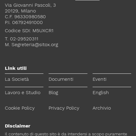
Via Giovanni Pascoli, 3
Lavoro e Studio
Blog
English
20129, Milano
C.F. 96330980580
P.I. 06792491000
Cookie Policy
Privacy Policy
Archivio
Codice SDI: M5UXCR1
T. 02-29520311
Disclaimer
M.
Segreteria@sitox.org
Il contenuto di questo sito è da intendersi a scopo puramente
informativo. La Società Italiana di Tossicologia (SITOX) non
accetta alcuna responsabilità riguardo a possibili errori,
Link utili
dimenticanze o cattive interpretazioni presenti in queste pagine
o in quelle cui si fa riferimento.
La Società
Documenti
Eventi
Per maggiori informazioni e
CONTATTACI
Lavoro e Studio
Blog
English
approfondimenti
Cookie Policy
Privacy Policy
Archivio
Dona il 5 per 1000 a SITOX
SCOPRI DI PIU
Disclaimer
Il contenuto di questo sito è da intendersi a scopo puramente