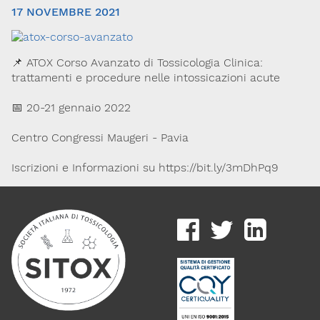
17 NOVEMBRE 2021
📌 ATOX Corso Avanzato di Tossicologia Clinica:
trattamenti e procedure nelle intossicazioni acute
📅 20-21 gennaio 2022
Centro Congressi Maugeri - Pavia
Via Giovanni Pascoli, 3
20129, Milano
C.F. 96330980580
Iscrizioni e Informazioni su https://bit.ly/3mDhPq9
P.I. 06792491000
Codice SDI: M5UXCR1
T. 02-29520311
M.
Segreteria@sitox.org
Link utili
La Società
Documenti
Eventi