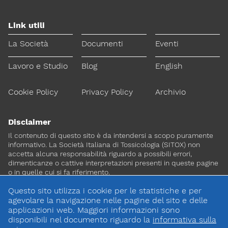
Link utili
La Società
Documenti
Eventi
Lavoro e Studio
Blog
English
Cookie Policy
Privacy Policy
Archivio
Disclaimer
Il contenuto di questo sito è da intendersi a scopo puramente
informativo. La Società Italiana di Tossicologia (SITOX) non
accetta alcuna responsabilità riguardo a possibili errori,
dimenticanze o cattive interpretazioni presenti in queste pagine
o in quelle cui si fa riferimento.
Questo sito utilizza i cookie per le statistiche e per
Per maggiori informazioni e
agevolare la navigazione nelle pagine del sito e delle
CONTATTACI
approfondimenti
applicazioni web. Maggiori informazioni sono
disponibili nel documento riguardo la
informativa sulla