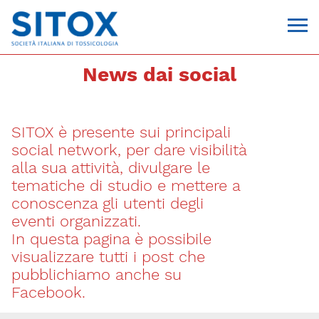
News dai social
SITOX è presente sui principali
social network, per dare visibilità
alla sua attività, divulgare le
tematiche di studio e mettere a
conoscenza gli utenti degli
Via Giovanni Pascoli, 3
eventi organizzati.
20129, Milano
In questa pagina è possibile
C.F. 96330980580
P.I. 06792491000
visualizzare tutti i post che
T. 02-29520311
pubblichiamo anche su
segreteria@sitox.org
Facebook.
CONTATTACI