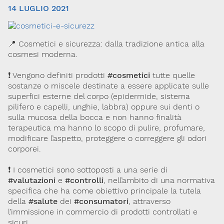
14 LUGLIO 2021
📍 Cosmetici e sicurezza: dalla tradizione antica alla
cosmesi moderna.
❗ Vengono definiti prodotti
#cosmetici
tutte quelle
sostanze o miscele destinate a essere applicate sulle
superfici esterne del corpo (epidermide, sistema
Via Giovanni Pascoli, 3
pilifero e capelli, unghie, labbra) oppure sui denti o
20129, Milano
C.F. 96330980580
sulla mucosa della bocca e non hanno finalità
P.I. 06792491000
terapeutica ma hanno lo scopo di pulire, profumare,
modificare l’aspetto, proteggere o correggere gli odori
Codice SDI: M5UXCR1
corporei.
T. 02-29520311
M.
Segreteria@sitox.org
❗ I cosmetici sono sottoposti a una serie di
#valutazioni
e
#controlli
, nell’ambito di una normativa
specifica che ha come obiettivo principale la tutela
della
#salute
dei
#consumatori
, attraverso
Link utili
l’immissione in commercio di prodotti controllati e
La Società
Documenti
Eventi
sicuri.