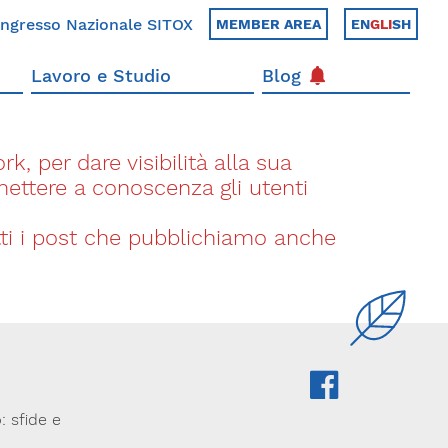
ngresso Nazionale SITOX
MEMBER AREA
EN
GLI
SH
Lavoro e Studio
Blog
k, per dare visibilità alla sua
 mettere a conoscenza gli utenti
utti i post che pubblichiamo anche
o
: sfide e