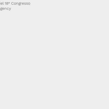
del 18° Congresso
egency