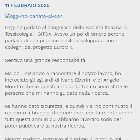
11 FEBBRAIO 2020
Oggi ho parlato al congresso della Società Italiana di
Tossicologia - SITOX. Avevo un po’ di timore perché
parlavo di una pipeline in silico sviluppata con i
colleghi del progetto EuroMix.
Sentivo una grande responsabilità.
Via Giovanni Pascoli, 3
20129, Milano
C.F. 96330980580
Ma poi, iniziando a raccontare il nostro lavoro, ho
P.I. 06792491000
incrociato gli sguardi di Ivano Eberini e di Angelo
Moretto che in questi anni di dottorato sono state le
Codice SDI: M5UXCR1
persone che mi hanno guidato nella ricerca.
T. 02-29520311
M.
Segreteria@sitox.org
Mi hanno dato sicurezza, e quindi via, ho continuato il
racconto a braccio, ripercorrendo con la mente anche
tutti questi anni in cui abbiamo lavorato sodo per
poter pubblicare la nostra ricerca.
Link utili
La Società
Documenti
Eventi
Mentre parlavo, pensavo alle prime riunioni in cui