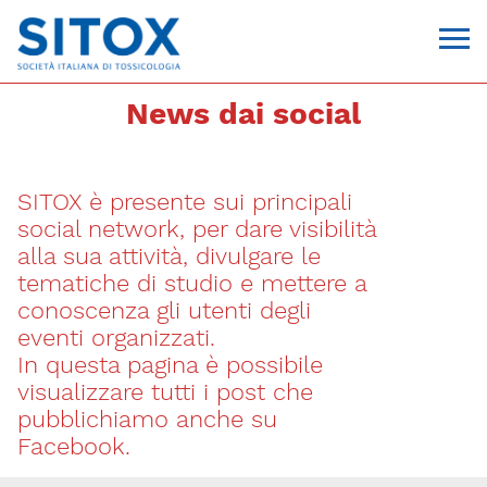
News dai social
SITOX è presente sui principali
social network, per dare visibilità
alla sua attività, divulgare le
tematiche di studio e mettere a
conoscenza gli utenti degli
Via Giovanni Pascoli, 3
eventi organizzati.
20129, Milano
In questa pagina è possibile
C.F. 96330980580
P.I. 06792491000
visualizzare tutti i post che
T. 02-29520311
pubblichiamo anche su
segreteria@sitox.org
Facebook.
CONTATTACI