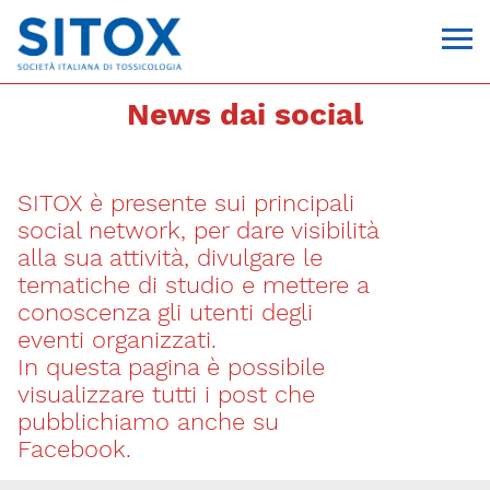
News dai social
SITOX è presente sui principali
social network, per dare visibilità
alla sua attività, divulgare le
tematiche di studio e mettere a
conoscenza gli utenti degli
Via Giovanni Pascoli, 3
eventi organizzati.
20129, Milano
In questa pagina è possibile
C.F. 96330980580
P.I. 06792491000
visualizzare tutti i post che
T. 02-29520311
pubblichiamo anche su
segreteria@sitox.org
Facebook.
CONTATTACI