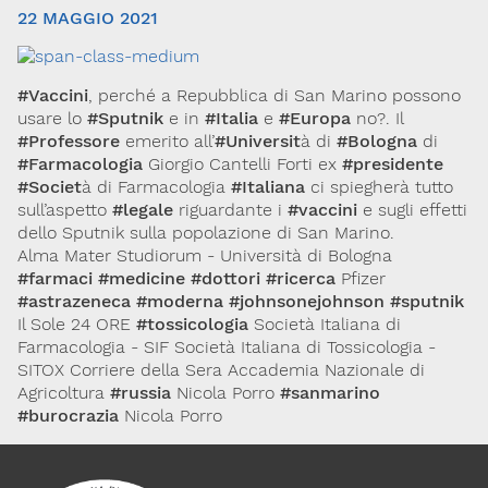
22 MAGGIO 2021
#Vaccini
, perché a Repubblica di San Marino possono
usare lo
#Sputnik
e in
#Italia
e
#Europa
no?. Il
#Professore
emerito all’
#Universit
à di
#Bologna
di
#Farmacologia
Giorgio Cantelli Forti ex
#presidente
#Societ
à di Farmacologia
#Italiana
ci spiegherà tutto
sull’aspetto
#legale
riguardante i
#vaccini
e sugli effetti
Via Giovanni Pascoli, 3
dello Sputnik sulla popolazione di San Marino.
20129, Milano
C.F. 96330980580
Alma Mater Studiorum - Università di Bologna
P.I. 06792491000
#farmaci
#medicine
#dottori
#ricerca
Pfizer
#astrazeneca
#moderna
#johnsonejohnson
#sputnik
Codice SDI: M5UXCR1
Il Sole 24 ORE
#tossicologia
Società Italiana di
T. 02-29520311
Farmacologia - SIF Società Italiana di Tossicologia -
M.
Segreteria@sitox.org
SITOX Corriere della Sera Accademia Nazionale di
Agricoltura
#russia
Nicola Porro
#sanmarino
#burocrazia
Nicola Porro
Link utili
La Società
Documenti
Eventi