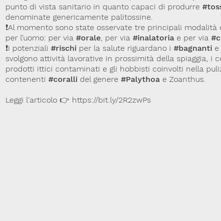
punto di vista sanitario in quanto capaci di produrre
#tos
denominate genericamente palitossine.
❗️Al momento sono state osservate tre principali modalità 
per l’uomo: per via
#orale
, per via
#inalatoria
e per via
#c
❗️I potenziali
#rischi
per la salute riguardano i
#bagnanti
e 
svolgono attività lavorative in prossimità della spiaggia, i
prodotti ittici contaminati e gli hobbisti coinvolti nella pul
contenenti
#coralli
del genere
#Palythoa
e Zoanthus.
Leggi l'articolo 👉 https://bit.ly/2R2zwPs