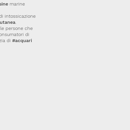
sine
marine
di intossicazione
utanea
.
le persone che
 consumatori di
izia di
#acquari