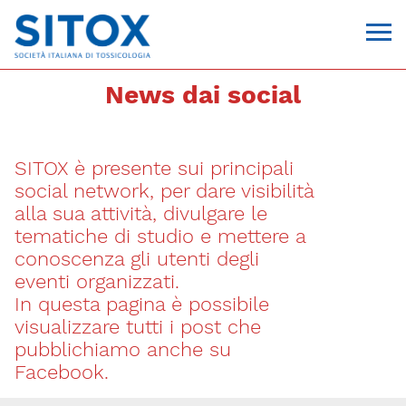
News dai social
SITOX è presente sui principali
social network, per dare visibilità
alla sua attività, divulgare le
tematiche di studio e mettere a
conoscenza gli utenti degli
Via Giovanni Pascoli, 3
eventi organizzati.
20129, Milano
In questa pagina è possibile
C.F. 96330980580
P.I. 06792491000
visualizzare tutti i post che
T. 02-29520311
pubblichiamo anche su
segreteria@sitox.org
Facebook.
CONTATTACI