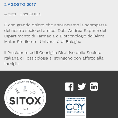
2 AGOSTO 2017
A tutti i Soci SITOX
È con grande dolore che annunciamo la scomparsa
del nostro socio ed amico, Dott. Andrea Sapone del
Dipartimento di Farmacia e Biotecnologie dell’Alma
Mater Studiorum, Università di Bologna.
Via Giovanni Pascoli, 3
Il Presidente ed il Consiglio Direttivo della Società
20129, Milano
Italiana di Tossicologia si stringono con affetto alla
C.F. 96330980580
famiglia.
P.I. 06792491000
Codice SDI: M5UXCR1
T. 02-29520311
M.
Segreteria@sitox.org
Link utili
La Società
Documenti
Eventi