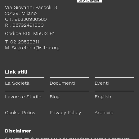
Via Giovanni Pascoli, 3
Lavoro e Studio
Blog
English
20129, Milano
C.F. 96330980580
P.I. 06792491000
Cookie Policy
Privacy Policy
Archivio
Codice SDI: M5UXCR1
T. 02-29520311
Disclaimer
M.
Segreteria@sitox.org
Il contenuto di questo sito è da intendersi a scopo puramente
informativo. La Società Italiana di Tossicologia (SITOX) non
accetta alcuna responsabilità riguardo a possibili errori,
dimenticanze o cattive interpretazioni presenti in queste pagine
Link utili
o in quelle cui si fa riferimento.
La Società
Documenti
Eventi
Per maggiori informazioni e
CONTATTACI
Lavoro e Studio
Blog
English
approfondimenti
Cookie Policy
Privacy Policy
Archivio
Dona il 5 per 1000 a SITOX
SCOPRI DI PIU
Disclaimer